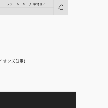
プロ野球2軍 | ファーム・リーグ 中地区／ファームサンクスデーinベルーナドーム
オンズ(2軍)