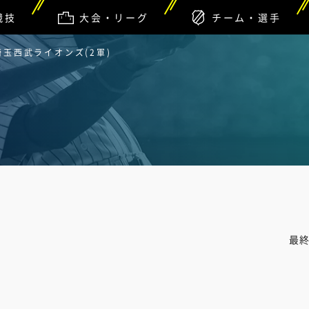
競技
大会・リーグ
チーム・選手
 埼玉西武ライオンズ(2軍)
最