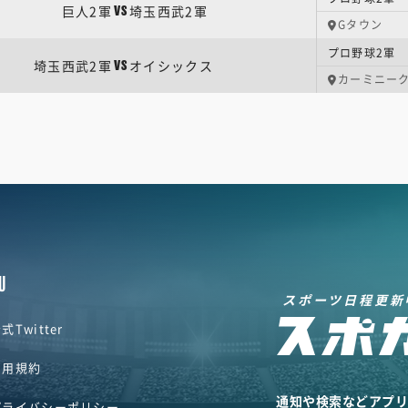
巨人2軍
埼玉西武2軍
VS
Gタウン
プロ野球2軍 
埼玉西武2軍
オイシックス
VS
カーミニー
U
スポーツ日程更新
式Twitter
利用規約
通知や検索などアプ
プライバシーポリシー