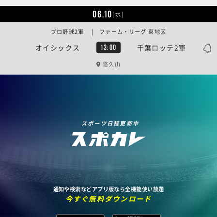
06.10
[水]
プロ野球2軍 | ファーム・リーグ 東地区
オイシックス
千葉ロッテ2軍
13:00
悠久山
スポーツ日程更新中
通知や検索などアプリ版なら全機能使い放題
今すぐ無料ダウンロード