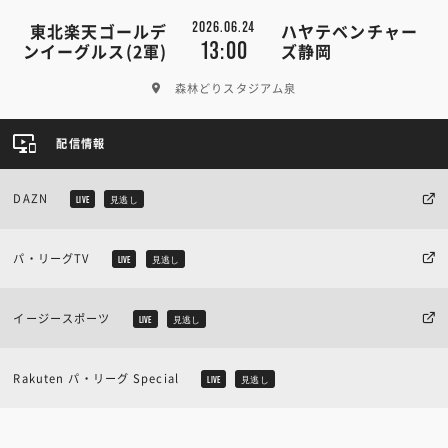
2026.06.24
東北楽天ゴールデ
ハヤテベンチャー
13:00
ンイーグルス(2軍)
ズ静岡
森林どりスタジアム泉
配信情報
DAZN
LIVE
見逃し
パ・リーグTV
LIVE
見逃し
イージースポーツ
LIVE
見逃し
Rakuten パ・リーグ Special
LIVE
見逃し