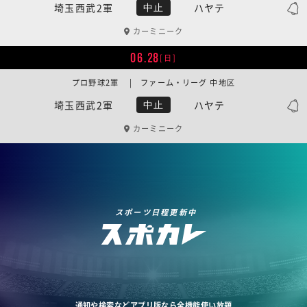
埼玉西武2軍
ハヤテ
中止
カーミニーク
06.28
[日]
プロ野球2軍 | ファーム・リーグ 中地区
埼玉西武2軍
ハヤテ
中止
カーミニーク
スポーツ日程更新中
通知や検索などアプリ版なら全機能使い放題