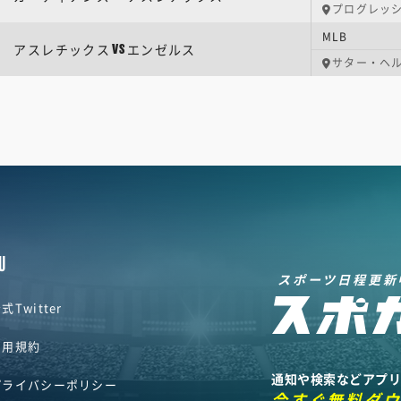
プログレッ
MLB
アスレチックス
エンゼルス
VS
サター・ヘ
U
スポーツ日程更新
式Twitter
利用規約
通知や検索などアプ
プライバシーポリシー
今すぐ無料ダ