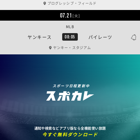
プログレッシブ・フィールド
07.21
[火]
MLB
ヤンキース
パイレーツ
08:05
ヤンキー・スタジアム
スポーツ日程更新中
通知や検索などアプリ版なら全機能使い放題
今すぐ無料ダウンロード