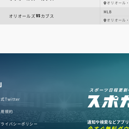
オリオール
MLB
オリオールズ
カブス
VS
オリオール
U
スポーツ日程更新
式Twitter
利用規約
通知や検索などアプ
プライバシーポリシー
今すぐ無料ダ