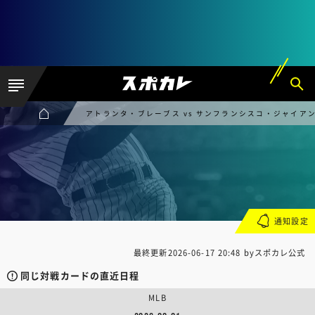
アトランタ・ブレーブス vs サンフランシスコ・ジャイア
通知設定
最終更新
2026-06-17 20:48
byスポカレ公式
同じ対戦カードの直近日程
MLB