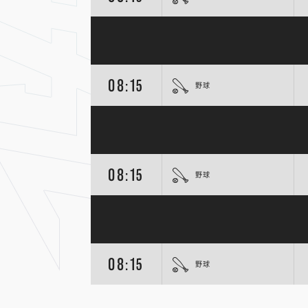
08:15
野球
08:15
野球
08:15
野球