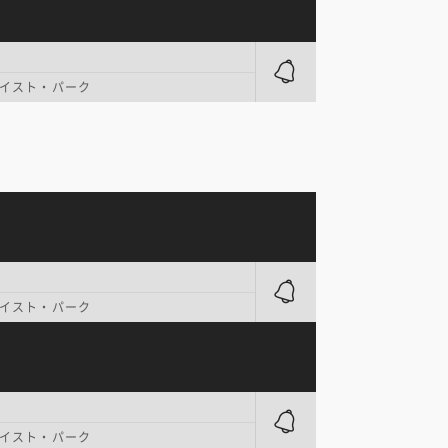
イスト・パーク
イスト・パーク
イスト・パーク