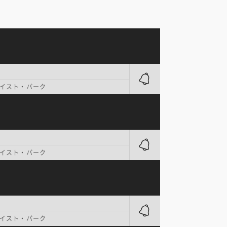
イスト・パーク
イスト・パーク
イスト・パーク