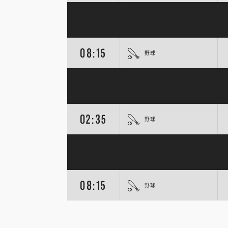
08:15
野球
02:35
野球
08:15
野球