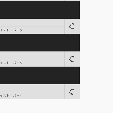
イスト・パーク
イスト・パーク
イスト・パーク