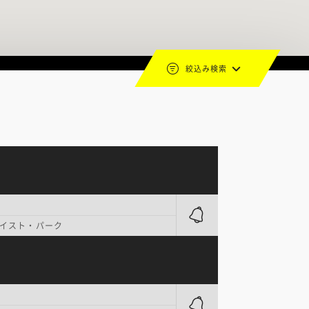
絞込み検索
イスト・パーク