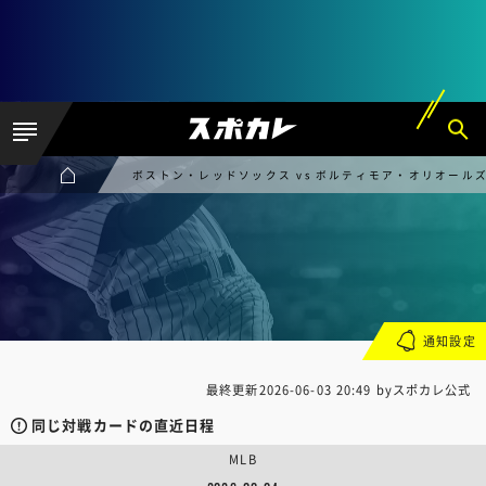
ボストン・レッドソックス vs ボルティモア・オリオール
通知設定
最終更新
2026-06-03 20:49
byスポカレ公式
同じ対戦カードの直近日程
MLB