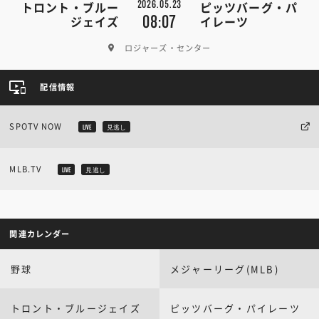
2026.05.23
トロント・ブルー
ピッツバーグ・パ
08:07
ジェイズ
イレーツ
ロジャーズ・センター
配信情報
SPOTV NOW
LIVE
見逃し
MLB.TV
LIVE
見逃し
関連カレンダー
野球
メジャーリーグ(MLB)
トロント・ブルージェイズ
ピッツバーグ・パイレーツ