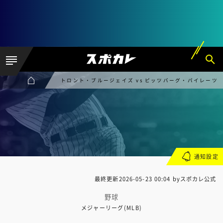
トロント・ブルージェイズ vs ピッツバーグ・パイレーツ
通知設定
最終更新
2026-05-23 00:04
byスポカレ公式
野球
メジャーリーグ(MLB)