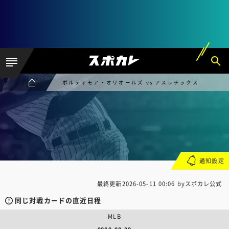
ボルティモア・オリオールズ vs アスレチックス
通知設定
最終更新
2026-05-11 00:06
byスポカレ公式
同じ対戦カードの直近日程
MLB