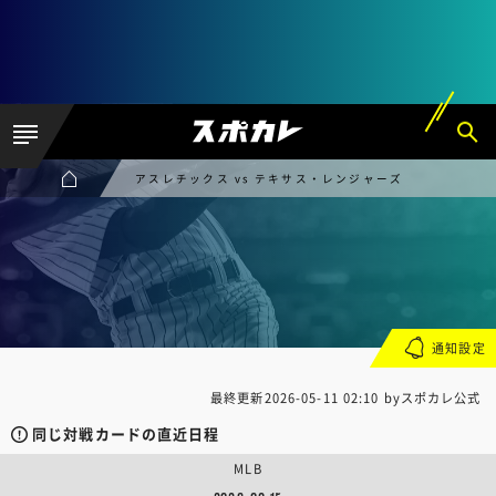
アスレチックス vs テキサス・レンジャーズ
通知設定
最終更新
2026-05-11 02:10
byスポカレ公式
同じ対戦カードの直近日程
MLB