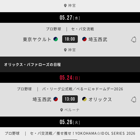
神宮
05.27
[水]
プロ野球 | セ・パ交流戦
東京ヤクルト
埼玉西武
18:00
神宮
オリックス・バファローズの日程
05.24
[日]
プロ野球 | パ・リーグ公式戦／べるーにゃドームデー2026
埼玉西武
オリックス
13:00
ベルーナ
05.26
[火]
プロ野球 | セ・パ交流戦／推せ推せ！YOKOHAMA☆IDOL SERIES 2026