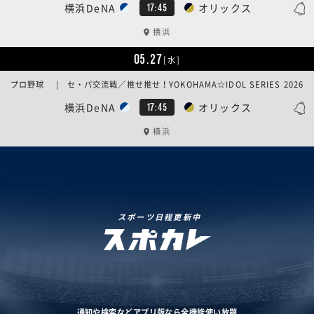
横浜DeNA
オリックス
17:45
横浜
05.27
[水]
プロ野球 | セ・パ交流戦／推せ推せ！YOKOHAMA☆IDOL SERIES 2026
横浜DeNA
オリックス
17:45
横浜
スポーツ日程更新中
通知や検索などアプリ版なら全機能使い放題