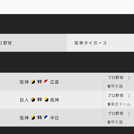
ロ野球
阪神タイガース
プロ野球 |
阪神
広島
VS
甲子園
プロ野球 |
巨人
阪神
VS
東京ドーム
プロ野球 |
阪神
中日
VS
甲子園