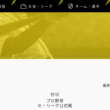
競技
大会・リーグ
チーム・選手
洋カープ
最
野球
プロ野球
セ・リーグ公式戦