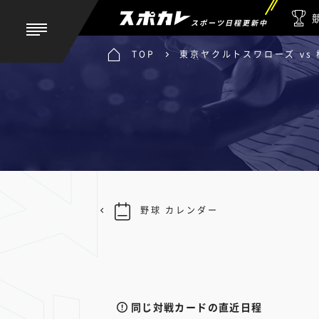
スポーツ日程更新中
TOP
東京ヤクルトスワローズ vs
野球 カレンダー
同じ対戦カードの直近日程