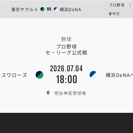
東京ヤクルト
横浜DeNA
VS
神宮
野球
プロ野球
セ・リーグ公式戦
2026.07.04
トスワローズ
横浜DeN
18:00
明治神宮野球場