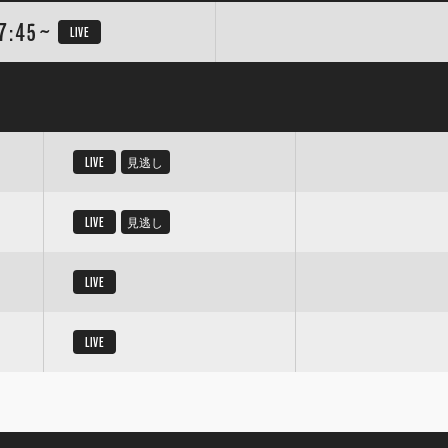
7:45~
LIVE
LIVE
見逃し
LIVE
見逃し
LIVE
LIVE