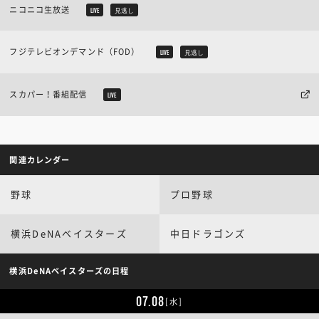
ニコニコ生放送
LIVE
見逃し
フジテレビオンデマンド（FOD）
LIVE
見逃し
スカパー！番組配信
LIVE
関連カレンダー
野球
プロ野球
横浜DeNAベイスターズ
中日ドラゴンズ
横浜DeNAベイスターズの日程
07.08
[水]