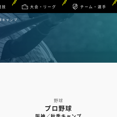
競技
大会・リーグ
チーム・選手
季キャンプ
野球
プロ野球
阪神／秋季キャンプ