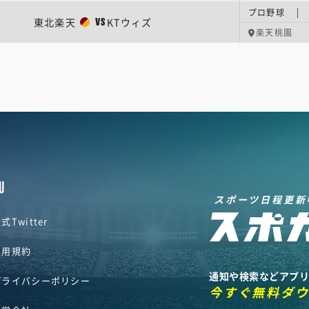
プロ野球 | 
東北楽天
KTウィズ
VS
楽天桃園
U
スポーツ日程更新
式Twitter
利用規約
通知や検索などアプ
プライバシーポリシー
今すぐ無料ダ