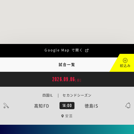
Google Map で開く
試合一覧
絞込み
2026.09.06
[日]
四国IL | セカンドシーズン
高知FD
徳島IS
14:00
安芸