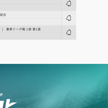
ク
習試合
| 春季リーグ戦 1部 第1週
中