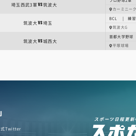
プロ野球2軍
埼玉西武3軍
筑波大
VS
カーミニー
BCL | 練
筑波大
埼玉
VS
筑波大G
首都大学野球 
筑波大
城西大
VS
平塚球場
U
スポーツ日程更新
式Twitter