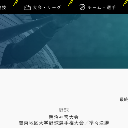
競技
大会・リーグ
チーム・選手
最
野球
明治神宮大会
関東地区大学野球選手権大会／準々決勝