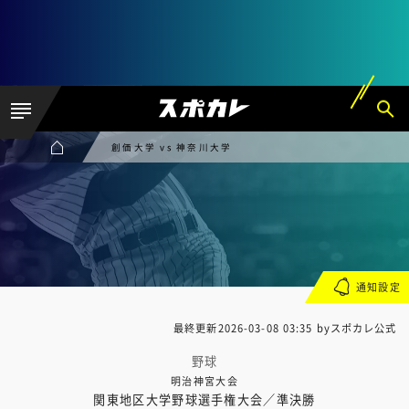
創価大学 vs 神奈川大学
通知設定
最終更新
2026-03-08 03:35
byスポカレ公式
野球
明治神宮大会
関東地区大学野球選手権大会／準決勝