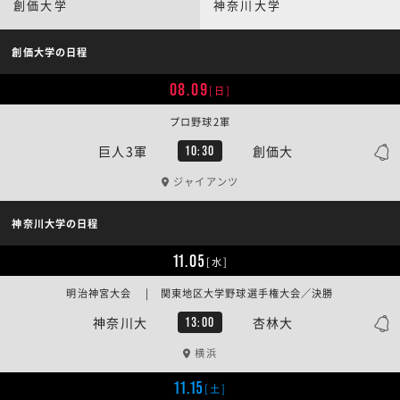
創価大学
神奈川大学
創価大学の日程
08.09
[日]
プロ野球2軍
巨人3軍
創価大
10:30
ジャイアンツ
神奈川大学の日程
11.05
[水]
明治神宮大会 | 関東地区大学野球選手権大会／決勝
神奈川大
杏林大
13:00
横浜
11.15
[土]