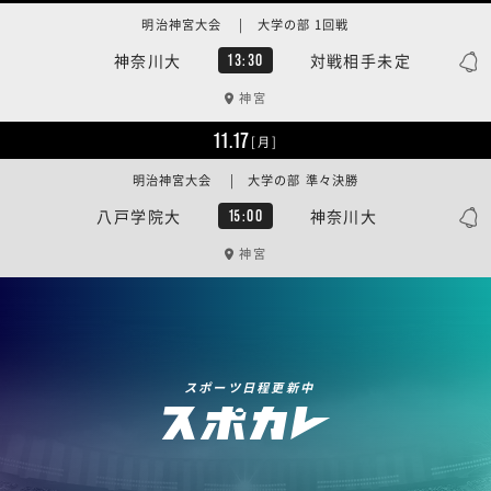
明治神宮大会 | 大学の部 1回戦
神奈川大
対戦相手未定
13:30
神宮
11.17
[月]
明治神宮大会 | 大学の部 準々決勝
八戸学院大
神奈川大
15:00
神宮
スポーツ日程更新中