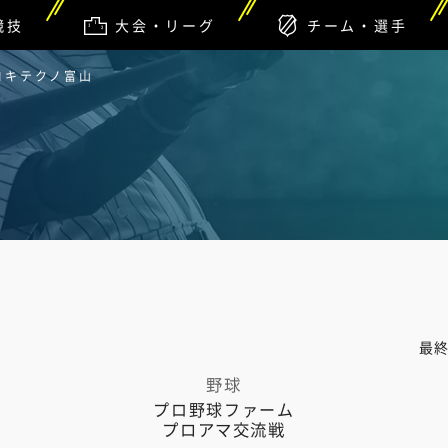
競技
大会・リーグ
チーム・選手
 ロキテクノ富山
最
野球
プロ野球ファーム
プロアマ交流戦