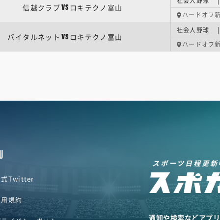
社会人野球 |
信越クラブ
ロキテクノ富山
VS
ハードオフ
社会人野球 |
バイタルネット
ロキテクノ富山
VS
ハードオフ
U
スポーツ日程更新
式Twitter
利用規約
通知や検索などアプ