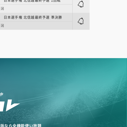
 日本選手権 北信越最終予選 1回戦
新潟
 日本選手権 北信越最終予選 準決勝
新潟
中
リ版なら全機能使い放題