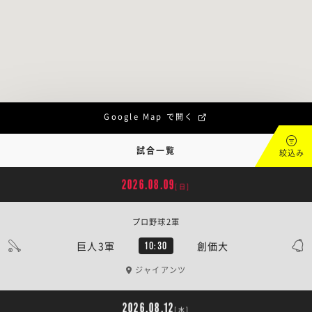
Google Map で開く
試合一覧
絞込み
2026.08.09
[日]
プロ野球2軍
巨人3軍
創価大
10:30
ジャイアンツ
2026.08.12
[水]