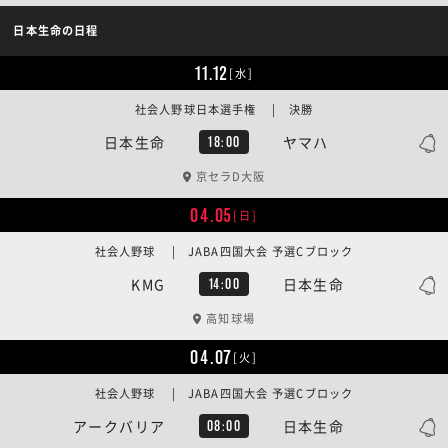
日本生命の日程
11.12
[水]
社会人野球日本選手権 | 決勝
日本生命
ヤマハ
18:00
京セラD大阪
04.05
[日]
社会人野球 | JABA四国大会 予選Cブロック
KMG
日本生命
14:00
高知球場
04.07
[火]
社会人野球 | JABA四国大会 予選Cブロック
アークバリア
日本生命
08:00