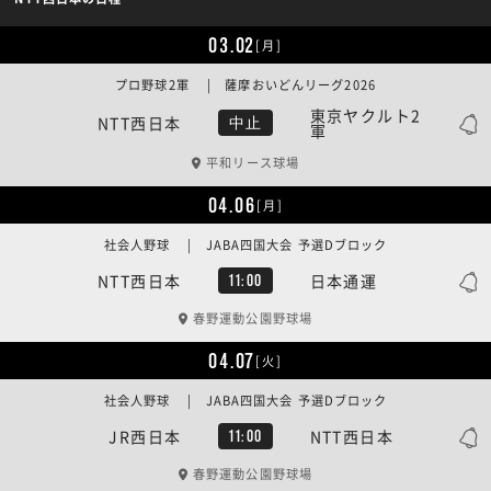
03.02
[月]
プロ野球2軍 | 薩摩おいどんリーグ2026
東京ヤクルト2
NTT西日本
中止
軍
平和リース球場
04.06
[月]
社会人野球 | JABA四国大会 予選Dブロック
NTT西日本
日本通運
11:00
春野運動公園野球場
04.07
[火]
社会人野球 | JABA四国大会 予選Dブロック
JR西日本
NTT西日本
11:00
春野運動公園野球場