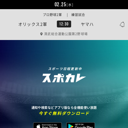
02.25
[水]
プロ野球2軍 | 練習試合
オリックス2軍
ヤマハ
12:30
清武総合運動公園第2野球場
スポーツ日程更新中
通知や検索などアプリ版なら全機能使い放題
今すぐ無料ダウンロード