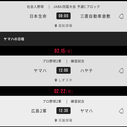
社会人野球 | JABA四国大会 予選Cブロック
日本生命
三菱自動車倉敷
08:00
高知球場
ヤマハの日程
02.15
[日]
プロ野球2軍 | 練習試合
ヤマハ
ハヤテ
12:00
しずスタ
02.22
[日]
プロ野球2軍 | 練習試合
広島2軍
ヤマハ
12:30
天福球場