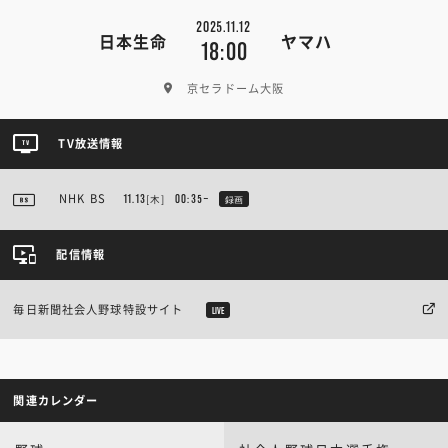
2025.11.12
日本生命
ヤマハ
18:00
京セラドーム大阪
TV放送情報
NHK BS
[木]
11.13
00:35~
録画
配信情報
毎日新聞社会人野球特設サイト
LIVE
関連カレンダー