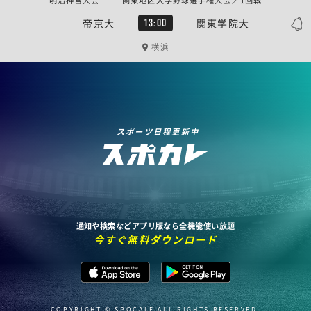
明治神宮大会 | 関東地区大学野球選手権大会／1回戦
帝京大
関東学院大
13:00
横浜
スポーツ日程更新中
通知や検索などアプリ版なら全機能使い放題
今すぐ無料ダウンロード
COPYRIGHT © SPOCALE ALL RIGHTS RESERVED.