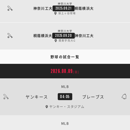
神奈川大学
神奈川工大
桐蔭横浜大
2025.09.21
保土ヶ谷球場
神奈川大学
桐蔭横浜大
神奈川工大
2025.09.20
関東学院大G
野球の試合一覧
2026.08.09
[日]
MLB
ヤンキース
ブレーブス
04:05
ヤンキー・スタジアム
MLB