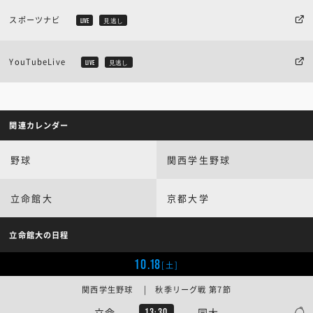
スポーツナビ
LIVE
見逃し
YouTubeLive
LIVE
見逃し
関連カレンダー
野球
関西学生野球
立命館大
京都大学
立命館大の日程
10.18
[土]
関西学生野球 | 秋季リーグ戦 第7節
立命
同大
13:30