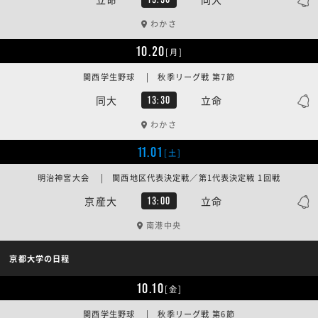
わかさ
10.20
[月]
関西学生野球 | 秋季リーグ戦 第7節
同大
立命
13:30
わかさ
11.01
[土]
明治神宮大会 | 関西地区代表決定戦／第1代表決定戦 1回戦
京産大
立命
13:00
南港中央
京都大学の日程
10.10
[金]
関西学生野球 | 秋季リーグ戦 第6節