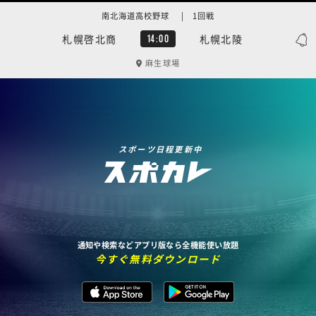
南北海道高校野球 | 1回戦
札幌啓北商
札幌北陵
14:00
麻生球場
スポーツ日程更新中
通知や検索などアプリ版なら全機能使い放題
今すぐ無料ダウンロード