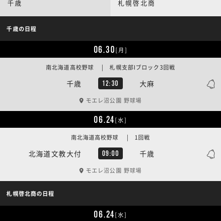
千歳
札幌啓北商
千歳の日程
06.30
[月]
南北海道高校野球 | 札幌支部Iブロック3回戦
千歳
大麻
12:30
モエレ沼公園 野球場
06.24
[水]
南北海道高校野球 | 1回戦
北海道文教大付
千歳
09:00
モエレ沼公園 野球場
札幌啓北商の日程
06.24
[水]