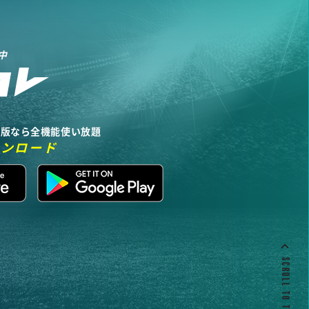
中
リ版なら全機能使い放題
ウンロード
SCROLL TO TOP