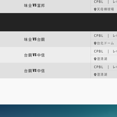
CPBL | 
味全
富邦
VS
天母棒球場
CPBL | 
味全
台鋼
VS
台北ドーム
CPBL | 
台鋼
中信
VS
澄清湖
CPBL | 
台鋼
中信
VS
澄清湖