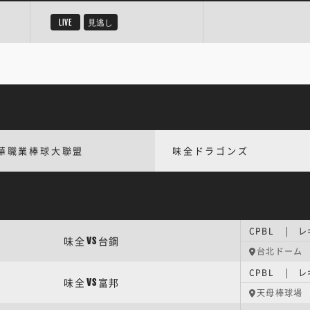
LIVE
見逃し
華職業棒球大聯盟
味全ドラゴンズ
CPBL | 
味全
台鋼
VS
台北ドーム
CPBL | 
味全
富邦
VS
天母棒球場