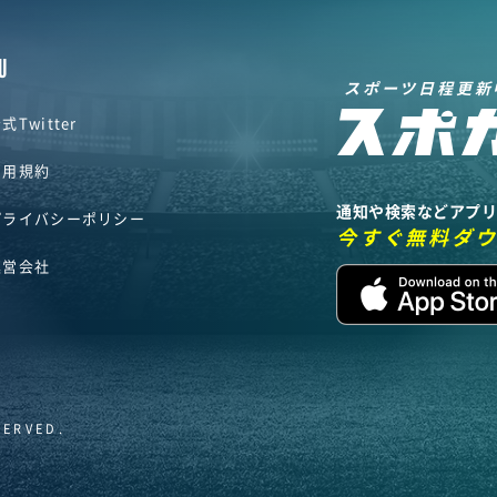
U
スポーツ日程更新
式Twitter
利用規約
通知や検索などアプ
プライバシーポリシー
今すぐ無料ダ
運営会社
SERVED.