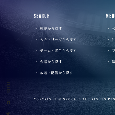
SEARCH
MEN
競技から探す
公
大会・リーグから探す
チーム・選手から探す
会場から探す
放送・配信から探す
SHARE
COPYRIGHT © SPOCALE ALL RIGHTS RE