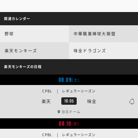
関連カレンダー
野球
中華職業棒球大聯盟
楽天モンキーズ
味全ドラゴンズ
楽天モンキーズの日程
08.09
[土]
CPBL | レギュラーシーズン
楽天
味全
18:05
台北ドーム
08.10
[日]
CPBL | レギュラーシーズン