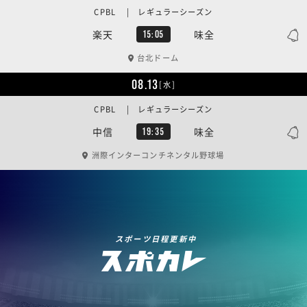
CPBL | レギュラーシーズン
楽天
味全
15:05
台北ドーム
08.13
[水]
CPBL | レギュラーシーズン
中信
味全
19:35
洲際インターコンチネンタル野球場
スポーツ日程更新中