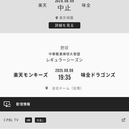
2026.08.09
楽天
味全
中止
楽天桃園
詳細を見る
野球
中華職業棒球大聯盟
レギュラーシーズン
2025.08.08
楽天モンキーズ
味全ドラゴンズ
19:35
台北ドーム（台湾）
配信情報
CPBL TV
LIVE
見逃し