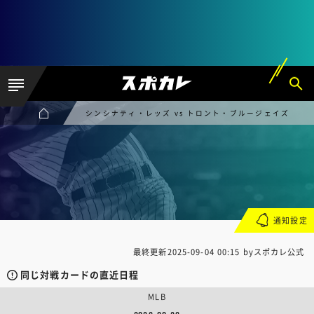
シンシナティ・レッズ vs トロント・ブルージェイズ
通知設定
最終更新
2025-09-04 00:15
byスポカレ公式
同じ対戦カードの直近日程
MLB