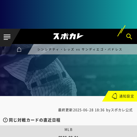
シンシナティ・レッズ vs サンディエゴ・パドレス
通知設定
最終更新
2025-06-28 18:36
byスポカレ公式
同じ対戦カードの直近日程
MLB