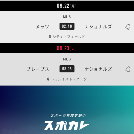
09.22
[月]
MLB
メッツ
ナショナルズ
02:40
シティ・フィールド
09.23
[火]
MLB
ブレーブス
ナショナルズ
08:15
トゥルイスト・パーク
スポーツ日程更新中