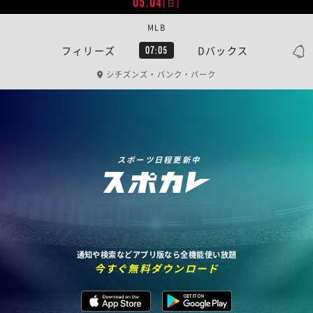
05.04
[日]
MLB
フィリーズ
Dバックス
07:05
シチズンズ・バンク・パーク
スポーツ日程更新中
通知や検索などアプリ版なら全機能使い放題
今すぐ無料ダウンロード