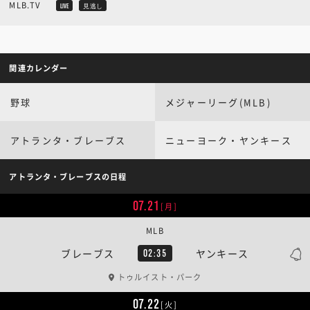
MLB.TV
LIVE
見逃し
関連カレンダー
野球
メジャーリーグ(MLB)
アトランタ・ブレーブス
ニューヨーク・ヤンキース
アトランタ・ブレーブスの日程
07.21
[月]
MLB
ブレーブス
ヤンキース
02:35
トゥルイスト・パーク
07.22
[火]