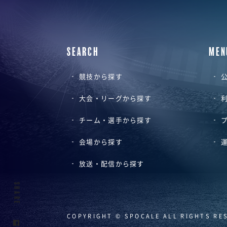
SEARCH
MEN
競技から探す
公
大会・リーグから探す
チーム・選手から探す
会場から探す
放送・配信から探す
SHARE
COPYRIGHT © SPOCALE ALL RIGHTS RE