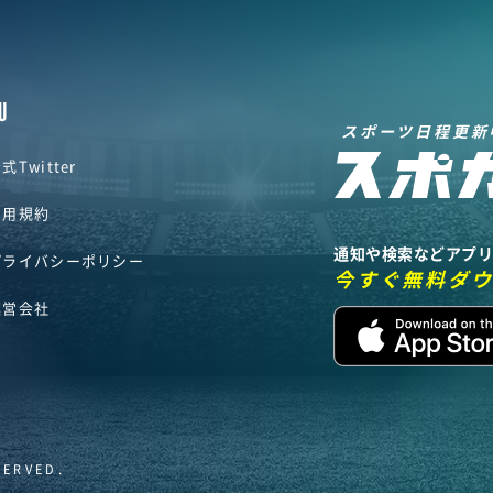
U
スポーツ日程更新
式Twitter
利用規約
通知や検索などアプ
プライバシーポリシー
今すぐ無料ダ
運営会社
SERVED.