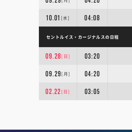
09.29
04:20
[月]
10.01
04:08
[水]
セントルイス・カージナルスの日程
09.28
03:20
[日]
09.29
04:20
[月]
02.22
03:05
[日]