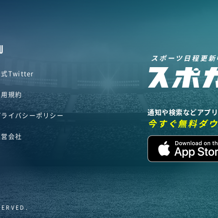
U
スポーツ日程更新
式Twitter
利用規約
通知や検索などアプ
プライバシーポリシー
今すぐ無料ダ
運営会社
SERVED.