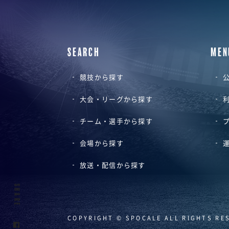
SEARCH
MEN
競技から探す
公
大会・リーグから探す
チーム・選手から探す
会場から探す
放送・配信から探す
SHARE
COPYRIGHT © SPOCALE ALL RIGHTS RE