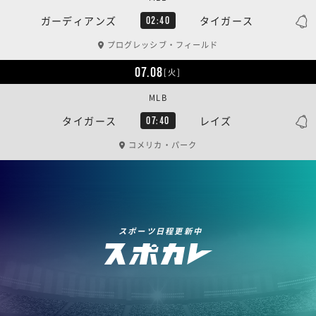
ガーディアンズ
タイガース
02:40
プログレッシブ・フィールド
07.08
[火]
MLB
タイガース
レイズ
07:40
コメリカ・パーク
スポーツ日程更新中