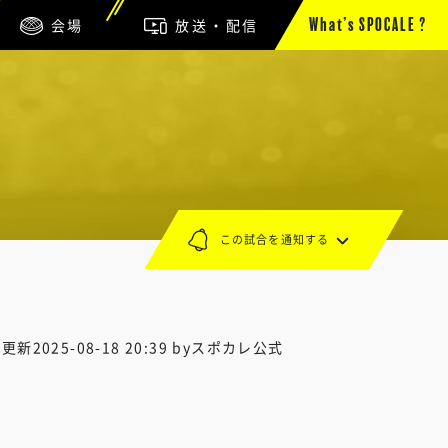
会場
放送・配信
What’s SPOCALE ?
この試合を通知する
終更新
2025-08-18 20:39
byスポカレ公式