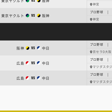
東京ヤクルト
阪神
VS
神宮
プロ野球 |
東京ヤクルト
阪神
VS
神宮
阪神
中日
VS
京セラD大阪
プロ野球 | 
広島
中日
VS
マツダスタ
プロ野球 |
広島
中日
VS
マツダスタ