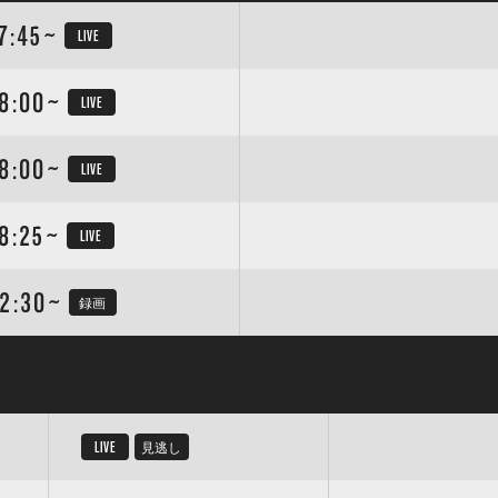
7:45~
LIVE
8:00~
LIVE
8:00~
LIVE
8:25~
LIVE
2:30~
録画
LIVE
見逃し