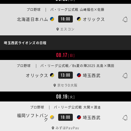
プロ野球 | パ・リーグ公式戦 山﨑福也×佐藤
北海道日本ハム
オリックス
18:00
エスコン
埼玉西武ライオンズの日程
08.17
[日]
プロ野球 | パ・リーグ公式戦／Bs夏の陣2025 髙島×隅田
オリックス
埼玉西武
13:00
京セラD大阪
08.19
[火]
プロ野球 | パ・リーグ公式戦 大関×渡邉
福岡ソフトバン
埼玉西武
18:00
ク
みずほPayPay