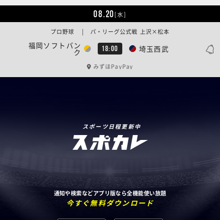
08.20
[水]
プロ野球 | パ・リーグ公式戦 上沢×松本
福岡ソフトバン
埼玉西武
18:00
ク
みずほPayPay
スポーツ日程更新中
通知や検索などアプリ版なら全機能使い放題
今すぐ無料ダウンロード