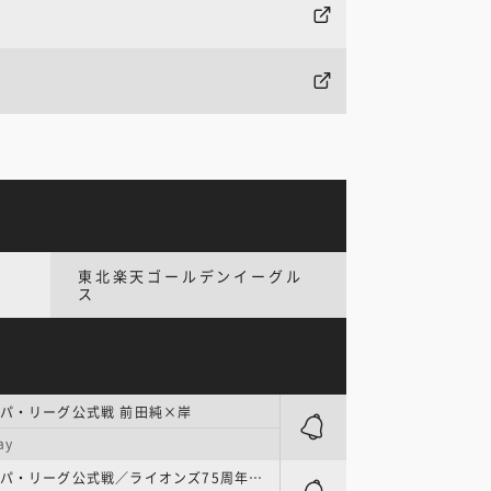
東北楽天ゴールデンイーグル
ス
パ・リーグ公式戦 前田純×岸
ay
プロ野球 | パ・リーグ公式戦／ライオンズ75周年シリーズ 今井×有原