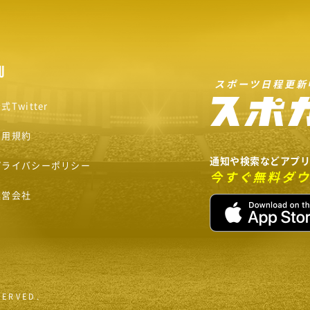
U
スポーツ日程更新
式Twitter
利用規約
通知や検索などアプ
プライバシーポリシー
今すぐ無料ダ
運営会社
SERVED.