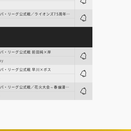
プロ野球 | パ・リーグ公式戦／ライオンズ75周年シリーズ 隅田×大関
パ・リーグ公式戦 前田純×岸
ay
パ・リーグ公式戦 早川×ボス
ル
プロ野球 | パ・リーグ公式戦／花火大会～春爛漫～ 内×小島
ル