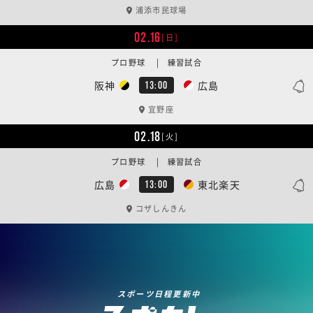
浦添市民球場
02.16
[日]
プロ野球 | 練習試合
阪神
広島
13:00
宜野座
02.18
[火]
プロ野球 | 練習試合
広島
東北楽天
13:00
コザしんきん
スポーツ日程更新中