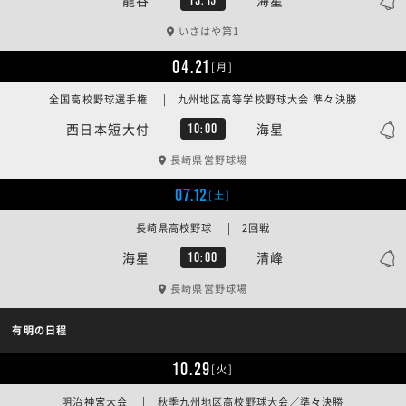
いさはや第1
04.21
[月]
全国高校野球選手権 | 九州地区高等学校野球大会 準々決勝
西日本短大付
海星
10:00
長崎県営野球場
07.12
[土]
長崎県高校野球 | 2回戦
海星
清峰
10:00
長崎県営野球場
有明の日程
10.29
[火]
明治神宮大会 | 秋季九州地区高校野球大会／準々決勝