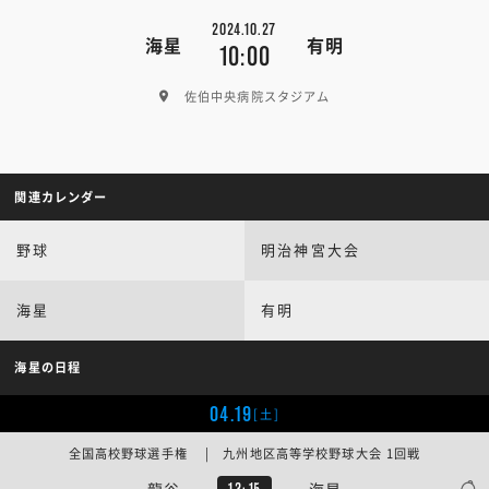
2024.10.27
海星
有明
10:00
佐伯中央病院スタジアム
関連カレンダー
野球
明治神宮大会
海星
有明
海星の日程
04.19
[土]
全国高校野球選手権 | 九州地区高等学校野球大会 1回戦
龍谷
海星
13:15