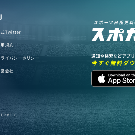
U
スポーツ日程更新
式Twitter
利用規約
通知や検索などアプ
プライバシーポリシー
今すぐ無料ダ
運営会社
SERVED.