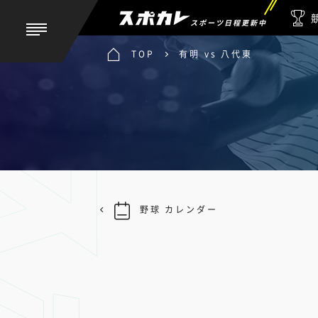
スポーツ日程更新中
TOP
有明 vs 八代東
野球 カレンダー