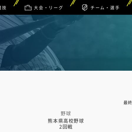
競技
大会・リーグ
チーム・選手
最
野球
熊本県高校野球
2回戦