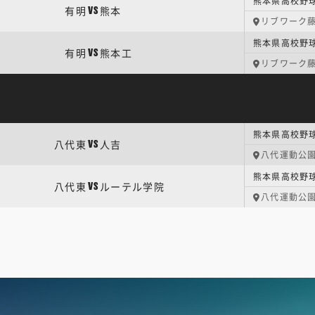
熊本県高校野
有明
熊本
VS
リブワーク
熊本県高校野
有明
熊本工
VS
リブワーク
熊本県高校野球
八代東
人吉
VS
八代運動公
熊本県高校野球
八代東
ルーテル学院
VS
八代運動公