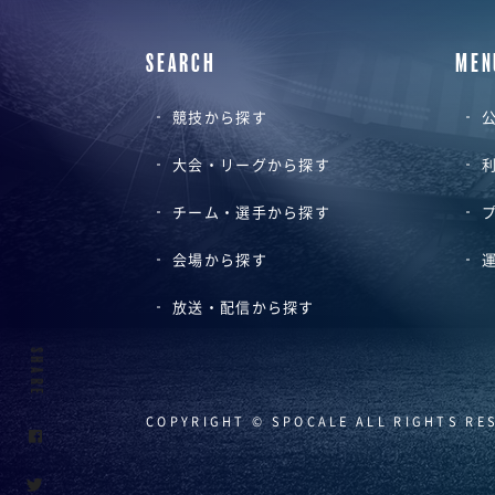
SEARCH
MEN
競技から探す
公
大会・リーグから探す
チーム・選手から探す
会場から探す
放送・配信から探す
SHARE
COPYRIGHT © SPOCALE ALL RIGHTS RE