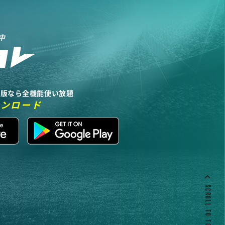
中
リ版なら全機能使い放題
ウンロード
SCROLL TO TOP