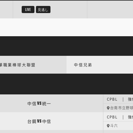
LIVE
見逃し
華職業棒球大聯盟
中信兄弟
CPBL | 
中信
統一
VS
台南市立野
CPBL | 
台鋼
中信
VS
斗六