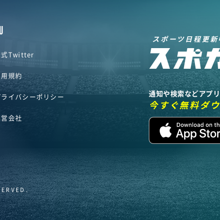
U
スポーツ日程更新
式Twitter
利用規約
通知や検索などアプ
プライバシーポリシー
今すぐ無料ダ
運営会社
SERVED.