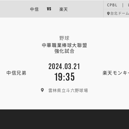
CPBL |
中信
楽天
VS
台北ドー
野球
中華職業棒球大聯盟
強化試合
2024.03.21
中信兄弟
楽天モンキ
19:35
雲林県立斗六野球場