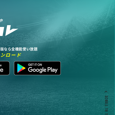
中
リ版なら全機能使い放題
ウンロード
SCROLL TO TOP