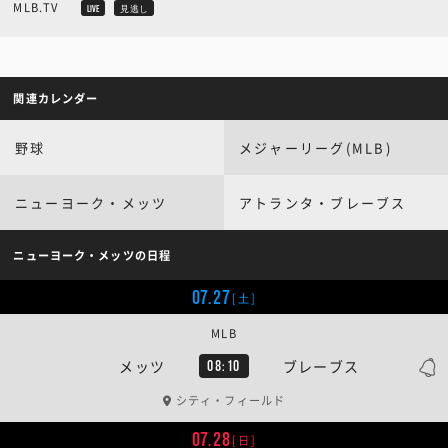
MLB.TV
LIVE
見逃し
関連カレンダー
野球
メジャーリーグ(MLB)
ニューヨーク・メッツ
アトランタ・ブレーブス
ニューヨーク・メッツの日程
07.27
[土]
MLB
メッツ
ブレーブス
08:10
シティ・フィールド
07.28
[日]