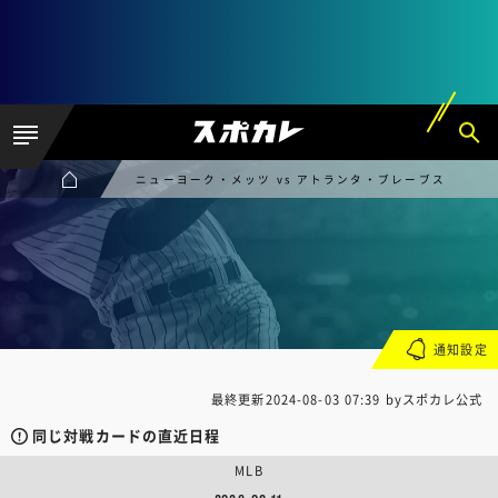
ニューヨーク・メッツ vs アトランタ・ブレーブス
通知設定
最終更新
2024-08-03 07:39
byスポカレ公式
同じ対戦カードの直近日程
MLB