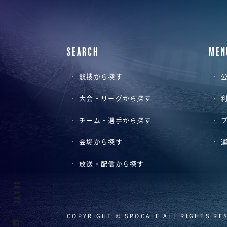
SEARCH
MEN
競技から探す
公
大会・リーグから探す
チーム・選手から探す
会場から探す
放送・配信から探す
SHARE
COPYRIGHT © SPOCALE ALL RIGHTS RE