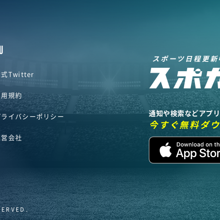
U
スポーツ日程更新
式Twitter
利用規約
通知や検索などアプ
プライバシーポリシー
今すぐ無料ダ
運営会社
SERVED.