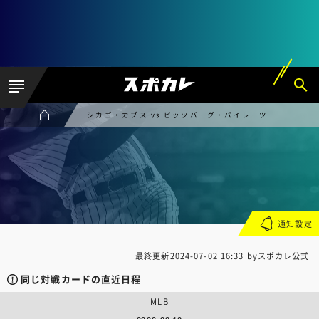
シカゴ・カブス vs ピッツバーグ・パイレーツ
通知設定
最終更新
2024-07-02 16:33
byスポカレ公式
同じ対戦カードの直近日程
MLB