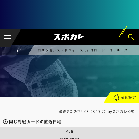
ロサンゼルス・ドジャース vs コロラド・ロッキーズ
通知設定
最終更新
2024-03-03 17:22
byスポカレ公式
同じ対戦カードの直近日程
MLB