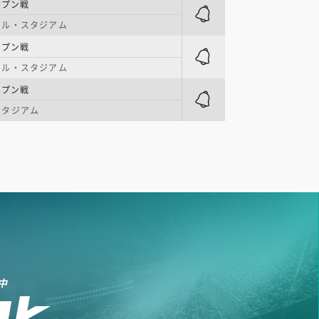
ープン戦
ール・スタジアム
ープン戦
ール・スタジアム
ープン戦
スタジアム
中