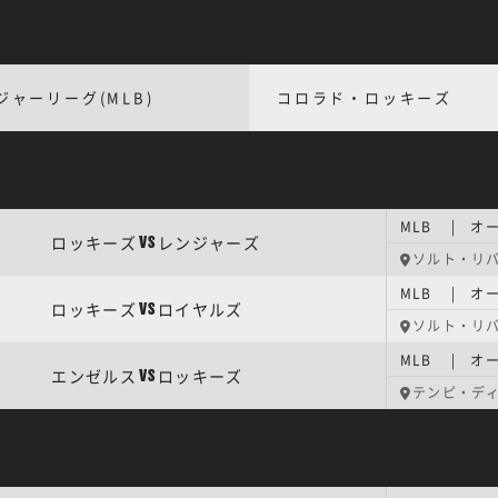
ジャーリーグ(MLB)
コロラド・ロッキーズ
MLB | オ
ロッキーズ
レンジャーズ
VS
ソルト・リバー
MLB | オ
ロッキーズ
ロイヤルズ
VS
ソルト・リバー
MLB | オ
エンゼルス
ロッキーズ
VS
テンピ・デ