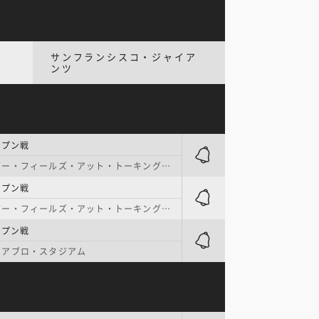
サンフランシスコ・ジャイア
ンツ
ープン戦
・フィールズ・アット・トーキング・スティック
ープン戦
・フィールズ・アット・トーキング・スティック
ープン戦
ィアブロ・スタジアム