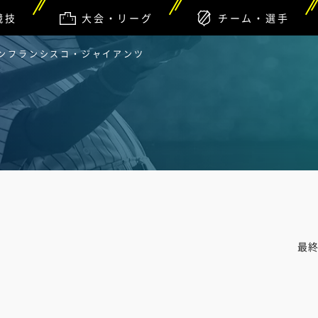
競技
大会・リーグ
チーム・選手
サンフランシスコ・ジャイアンツ
最