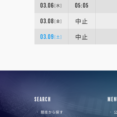
03.06
05:05
[水]
中止
03.08
[金]
中止
03.09
[土]
SEARCH
MEN
競技から探す
公