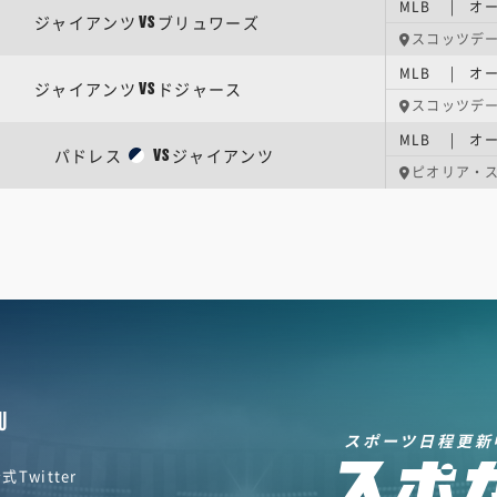
MLB | オ
ジャイアンツ
ブリュワーズ
VS
スコッツデ
MLB | オ
ジャイアンツ
ドジャース
VS
スコッツデ
MLB | オ
パドレス
ジャイアンツ
VS
ピオリア・
U
スポーツ日程更新
式Twitter